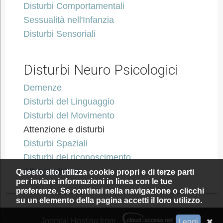
Disturbi Comportamentali
Sessualità nell'Infanzia
Disturbi Sensoriali
Disturbi Neuro Psicologici
Demenze
Disturbi del Linguaggio
Disturbi del Movimento
Attenzione e disturbi
Disturbi Spaziali
Disturbi del riconoscimento
Altre sindromi
Questo sito utilizza cookie propri e di terze parti
per inviare informazioni in linea con le tue
preferenze. Se continui nella navigazione o clicchi
su un elemento della pagina accetti il loro utilizzo.
Joomla! Hosting from
Leggi